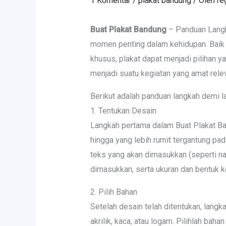
1 Komentar
/
plakat bandung
/ Oleh
re
Buat Plakat Bandung
– Panduan Langk
momen penting dalam kehidupan. Baik 
khusus, plakat dapat menjadi pilihan y
menjadi suatu kegiatan yang amat rele
Berikut adalah panduan langkah demi l
1. Tentukan Desain
Langkah pertama dalam Buat Plakat Ban
hingga yang lebih rumit tergantung pa
teks yang akan dimasukkan (seperti na
dimasukkan, serta ukuran dan bentuk k
2. Pilih Bahan
Setelah desain telah ditentukan, langk
akrilik, kaca, atau logam. Pilihlah ba