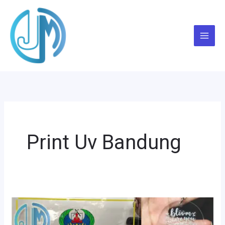
Lewati
ke
konten
Print Uv Bandung
Print
UV